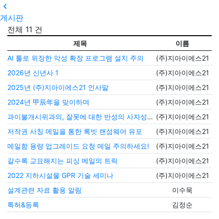

게시판
전체 11 건
제목
이름
등
조
번호
11
AI 툴로 위장한 악성 확장 프로그램 설치 주의
(주)지아이에스21
44
20
10
2026년 신년사
1
(주)지아이에스21
65
20
9
2025년 (주)지아이에스21 인사말
(주)지아이에스21
11
20
8
2024년 甲辰年을 맞이하며
(주)지아이에스21
15
20
7
과이불개시위과의, 잘못에 대한 반성의 사자성어!
(주)지아이에스21
28
20
6
저작권 사칭 메일을 통한 록빗 랜섬웨어 유포
(주)지아이에스21
19
20
5
메일함 용량 업그레이드 요청 메일 주의하세요!
(주)지아이에스21
18
20
4
갈수록 교묘해지는 피싱 메일의 트릭
(주)지아이에스21
24
20
3
2022 지하시설물 GPR 기술 세미나
(주)지아이에스21
18
20
2
설계관련 자료 활용 알림
이수묵
33
20
1
특허&등록
김정순
44
20